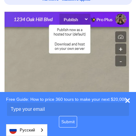
Free Guide: How to price 360 tours to make your next $20,000
Type
your
email
Submit
Защита паролем
Русский