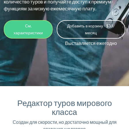
количество туров и получайте доступ к премиум-
функциям за низкую ежемесячную плату.
См.
Добавить в корзину - $33/
характеристики
месяц
Выставляется ежегодно
Редактор туров мирового
класса
Создан для скорости, но достаточно мощный для
создания шедевров