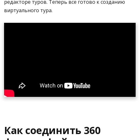
Загрузите 360 фотографий, которые вы только
редакторе туров. Теперь все готово к созданию
что сделали.
виртуального тура.
Теперь вы можете отредактировать свой тур
или завершить редактирование на
компьютере.
Нажмите кнопку "Опубликовать" и расскажите
о своей экскурсии.
Как соединить 360