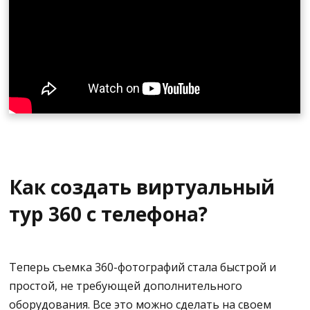
тура.
Установите камеру в центре комнаты и убедитесь,
что она всегда находится на одной высоте.
Рекомендуется установить таймер, чтобы отложить
съемку на 5-10 секунд и успеть выйти из комнаты и
спрятаться.
После того как снимок сделан, можно переходить к
следующей комнате. После съемки поместите
снимки на компьютер, соедините их и начинайте
Как создать виртуальный
создавать свой красивый виртуальный тур.
тур 360 с телефона?
Теперь съемка 360-фотографий стала быстрой и
простой, не требующей дополнительного
оборудования. Все это можно сделать на своем