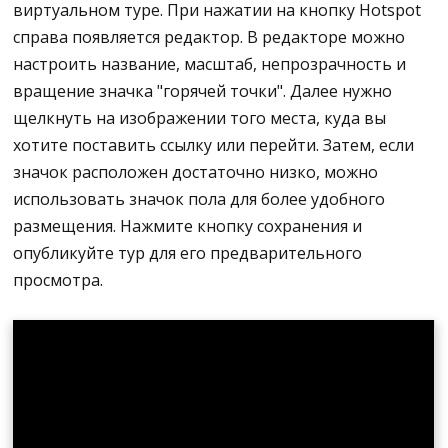
Опубликуйте и посмотрите, как всплывающее
виртуальном туре. При нажатии на кнопку Hotspot
видео будет воспроизводиться в вашем туре
справа появляется редактор. В редакторе можно
настроить название, масштаб, непрозрачность и
вращение значка "горячей точки". Далее нужно
щелкнуть на изображении того места, куда вы
хотите поставить ссылку или перейти. Затем, если
значок расположен достаточно низко, можно
использовать значок пола для более удобного
размещения. Нажмите кнопку сохранения и
опубликуйте тур для его предварительного
просмотра.