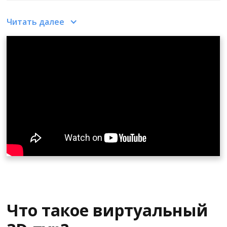
Это помогает покупателям, арендаторам или
Читать далее
людям, желающим совершить сделку, получить
полное представление о том, что здесь находится,
как это выглядит, и принять взвешенное решение.
Вот что такое виртуальный тур 360 - это серия из
трех фотографий 360, собранных вместе. Вы можете
настраивать названия изображений, тему и
внешний вид. Можно соединить их с помощью
точек доступа и добавить информационные точки.
Все, что вам нужно сделать, - это загрузить 360-
фотографии, упорядочить их, нажать кнопку
публикации, и вот у вас уже есть виртуальный тур!
Что такое виртуальный