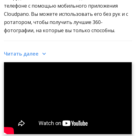
телефоне с помощью мобильного приложения
Cloudpano. Вы можете использовать его без рук и с
ротатором, чтобы получить лучшие 360-
фотографии, на которые вы только способны.
Приложение камеры CloudPano в настоящее время
Читать далее
доступно для операционной системы iOS. Загрузите
приложение в магазине приложений и, загрузив его,
приступайте к съемке
360 фотографий
. При нажатии
на правую верхнюю кнопку появится подробная
инструкция по работе с приложением.
Во время съемки фрагменты головоломки "Инь и
Янь" или круг, которые вы видите на экране,
должны сойтись, чтобы создать часть фотографии.
Когда они сойдутся, сделайте паузу и дождитесь