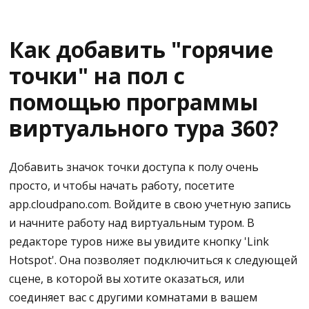
Для встраивания содержимого выберите пункт
Как добавить "горячие
Всплывающее HTML-окно
точки" на пол с
Если вам нужна помощь в написании HTML, вы
можете попробовать ее здесь https://html5-
помощью программы
editor.net/.
виртуального тура 360?
При вставке Youtube вы можете посмотреть
его https://youtu.be/ZnuwB35GYMY
Добавить значок точки доступа к полу очень
просто, и чтобы начать работу, посетите
Copy the embed code. It is easy to identify the code
app.cloudpano.com. Войдите в свою учетную запись
as it has a tag saying <iframe> at the beginning
и начните работу над виртуальным туром. В
редакторе туров ниже вы увидите кнопку 'Link
Вставьте его в поле описания HTML
Hotspot'. Она позволяет подключиться к следующей
сцене, в которой вы хотите оказаться, или
Сохранить инфоповод
соединяет вас с другими комнатами в вашем