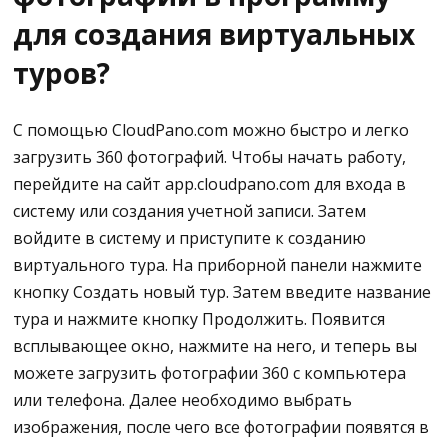
синтезируется.
для создания виртуальных
После съемки щелкните в левом нижнем углу и
туров?
перейдите к тем изображениям, которые не
были переданы. Это означает, что они все еще
С помощью CloudPano.com можно быстро и легко
находятся в камере. Просто нажмите на
загрузить 360 фотографий. Чтобы начать работу,
изображение, и оно будет отправлено на
перейдите на сайт app.cloudpano.com для входа в
устройство или на телефон.
систему или создания учетной записи. Затем
Как загрузить данные с телефона в
войдите в систему и приступите к созданию
CloudPano
виртуального тура. На приборной панели нажмите
кнопку Создать новый тур. Затем введите название
После переноса изображений на телефон они
тура и нажмите кнопку Продолжить. Появится
будут находиться в папке телефона.
всплывающее окно, нажмите на него, и теперь вы
можете загрузить фотографии 360 с компьютера
Перейдите на сайт app.cloudpano.com с
или телефона. Далее необходимо выбрать
помощью мобильного браузера.
изображения, после чего все фотографии появятся в