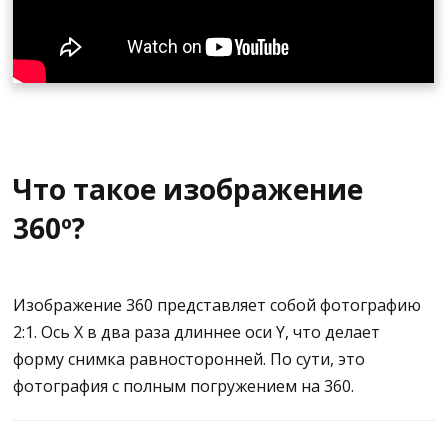
На CloudPano можно легко создать 3D-модель.
Буквально, достаточно сделать несколько
фотографий интерьера помещения, скажем,
дома
.
Вы снимаете все места или все комнаты,
располагаете их на одной высоте на моноподе или
на подставке для фотоаппарата.
Что такое изображение
Вы можете просто попросить нашу команду
360º?
построить для вас эти 3D-модели, и уже через
несколько дней вы получите 3D-модель и сможете
передать ее своим клиентам для маркетинговых
Изображение 360 представляет собой фотографию
целей.
2:1. Ось X в два раза длиннее оси Y, что делает
форму снимка равносторонней. По сути, это
фотография с полным погружением на 360.