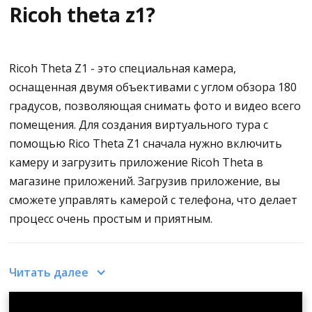
Ricoh theta z1?
Выберите файлы .insp, которые необходимо
преобразовать
Ricoh Theta Z1 - это специальная камера,
Преобразование фотографий можно
оснащенная двумя объективами с углом обзора 180
выполнять партиями, что может занять
градусов, позволяющая снимать фото и видео всего
несколько минут
помещения. Для создания виртуального тура с
Перед экспортом фотографий в JPG проверьте
помощью Rico Theta Z1 сначала нужно включить
в меню стабилизации, установлен ли флажок
камеру и загрузить приложение Ricoh Theta в
"автоматическая горизонтальная коррекция".
магазине приложений. Загрузив приложение, вы
сможете управлять камерой с телефона, что делает
Это позволяет убедиться в том, что
процесс очень простым и приятным.
фотографии 360 расположены горизонтально,
иначе они будут иметь небольшой угол
Для подключения камеры к телефону получите
наклона. Многие фотографы очень
Читать далее
серийный номер и подключите его к приложению.
внимательно следят за тем, чтобы их
фотографии были хорошо выровнены
Включите камеру, и под кнопкой питания вы