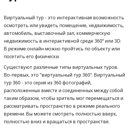
Как настроить текст значка плана этажа
Как подключить поэтажные планы к виртуальным турам 360º?
Виртуальный тур - это интерактивная возможность
Как настроить иконки, горячие точки, информационные места и
осмотреть или увидеть помещение, недвижимость,
логотипы в программе виртуального тура?
автомобиль, выставочный зал, коммерческую
Как использовать видеочат в режиме реального времени с
недвижимость в интерактивной среде 360º или 3D.
программой виртуального тура CloudPano?
В режиме онлайн можно пройтись по объекту или
Как сложить виртуальные туры вместе и объединить впечатления с
посетить его физически.
помощью программного обеспечения для виртуальных туров?
Существуют различные типы виртуальных туров.
Как сделать виртуальные туры "белым лейблом" или "частным
лейблом" и использовать собственный домен сайта?
Во-первых, это "виртуальный тур 360". Виртуальный
тур 360 - это серия из 360 фотографий,
Как сделать частную торговую марку для коллекций виртуальных
туров с помощью программного обеспечения для виртуальных
расположенных вместе и соединенных между собой
туров?
таким образом, чтобы зритель мог перемещаться и
Как повернуть стрелку "горячих точек" с помощью программы
рассматривать пространство в режиме реального
виртуального тура?
времени. Вы можете смотреть полностью вверх,
Как добавить прозрачность к иконкам с помощью программы
полностью вниз и вращаться в пространстве.
виртуального тура?