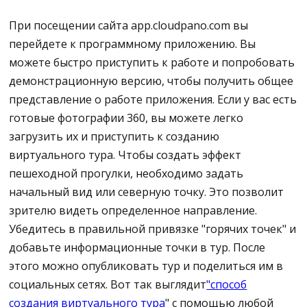
в CloudPano.
После подключения на экране телефона
При посещении сайта app.cloudpano.com вы
появится изображение камеры.
Загрузка виртуального тура в CloudPano
перейдете к программному приложению. Вы
можете быстро приступить к работе и попробовать
Основные параметры съемки
Перейдите на сайт CloudPano.com и войдите в
демонстрационную версию, чтобы получить общее
систему
Нажмите на правый верхний значок
представление о работе приложения. Если у вас есть
шестеренки
готовые фотографии 360, вы можете легко
Нажмите кнопку Создать тур
загрузить их и приступить к созданию
Метод съемки - обычная съемка
виртуального тура. Чтобы создать эффект
Добавьте имя файла и нажмите кнопку Далее
пешеходной прогулки, необходимо задать
Добавьте автоспуск, чтобы можно было уйти и
Загрузите фотографии, которые вы только что
начальный вид или северную точку. Это позволит
спрятаться
преобразовали в файлы jpg
зрителю видеть определенное направление.
Включить функцию уменьшения видимости
Убедитесь в правильной привязке "горячих точек" и
После загрузки установите начальный вид/
камеры
добавьте информационные точки в тур. После
северную точку
этого можно опубликовать тур и поделиться им в
Формат файла - JPEG
социальных сетях. Вот так выглядит
"способ
Нажмите кнопку "Опубликовать", и вы сможете
создания виртуального тура
" с помощью любой