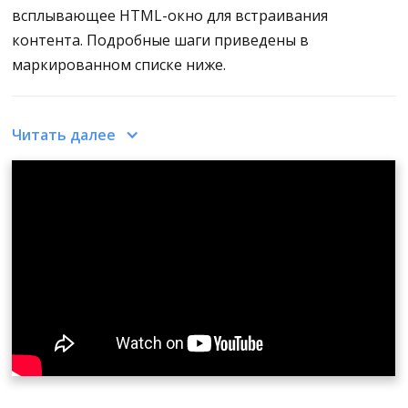
всплывающее HTML-окно для встраивания
контента. Подробные шаги приведены в
маркированном списке ниже.
Как встраивать контент в виртуальный тур с
Читать далее
помощью CloudPano
Перейдите в редактор туров
На вкладке Редактирование тура нажмите
кнопку Добавить инфоповод
Перетащите курсор и установите инфоспот в
нужное место
Справа появится всплывающее окно с
надписью Edit Infospot