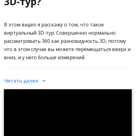
3D-тур?
В этом видео я расскажу о том, что такое
виртуальный 3D-тур. Совершенно нормально
рассматривать 360 как разновидность 3D, потому
что в этом случае вы можете перемещаться вверх и
вниз, и у него больше измерений.
Создаваемые 3D-модели часто ассоциируются с 3D-
Читать далее
планами этажей, которые выглядят так, как
показано на видео.
Это создано на основе этого дома. Это 3D-план
этажа. И когда я буду перетаскивать его влево и
вправо по дому и перемещаться по нему, я получу
полное понимание или полное ощущение того, как
выглядит дом на самом деле.