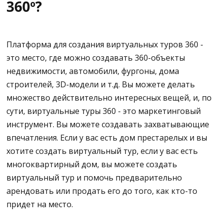
360º?
Как добавить фоновые носы в виртуальные туры 360?
Как увеличить и уменьшить размер иконок в виртуальных турах?
Платформа для создания виртуальных туров 360 -
Как поменять изображение на 360º без потери данных
это место, где можно создавать 360-объекты
недвижимости, автомобили, фургоны, дома
строителей, 3D-модели и т.д. Вы можете делать
множество действительно интересных вещей, и, по
сути, виртуальные туры 360 - это маркетинговый
инструмент. Вы можете создавать захватывающие
впечатления. Если у вас есть дом престарелых и вы
хотите создать виртуальный тур, если у вас есть
многоквартирный дом, вы можете создать
виртуальный тур и помочь предварительно
арендовать или продать его до того, как кто-то
придет на место.