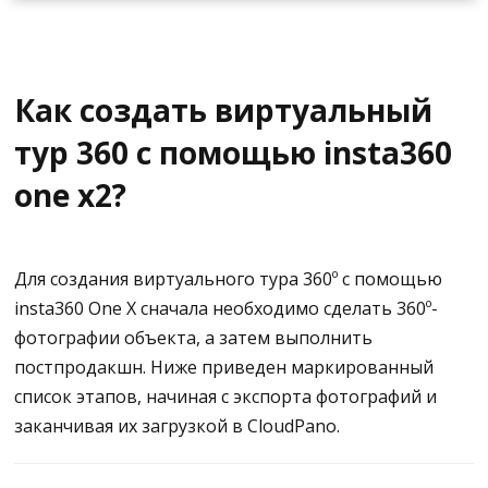
завершения съемки. Повторяйте этот процесс до
тех пор, пока не запечатлеете всю комнату.
Результаты съемки сразу же появятся на экране. Вы
можете загрузить их на сайт app.cloudpano.com и
Как создать виртуальный
приступить к
созданию виртуального тура
.
тур 360 с помощью insta360
one x2?
Для создания виртуального тура 360º с помощью
insta360 One X сначала необходимо сделать 360º-
фотографии объекта, а затем выполнить
постпродакшн. Ниже приведен маркированный
список этапов, начиная с экспорта фотографий и
заканчивая их загрузкой в CloudPano.